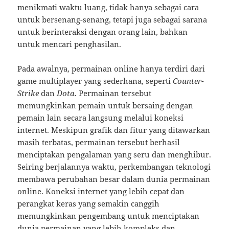
menikmati waktu luang, tidak hanya sebagai cara
untuk bersenang-senang, tetapi juga sebagai sarana
untuk berinteraksi dengan orang lain, bahkan
untuk mencari penghasilan.
Pada awalnya, permainan online hanya terdiri dari
game multiplayer yang sederhana, seperti
Counter-
Strike
dan
Dota
. Permainan tersebut
memungkinkan pemain untuk bersaing dengan
pemain lain secara langsung melalui koneksi
internet. Meskipun grafik dan fitur yang ditawarkan
masih terbatas, permainan tersebut berhasil
menciptakan pengalaman yang seru dan menghibur.
Seiring berjalannya waktu, perkembangan teknologi
membawa perubahan besar dalam dunia permainan
online. Koneksi internet yang lebih cepat dan
perangkat keras yang semakin canggih
memungkinkan pengembang untuk menciptakan
dunia permainan yang lebih kompleks dan