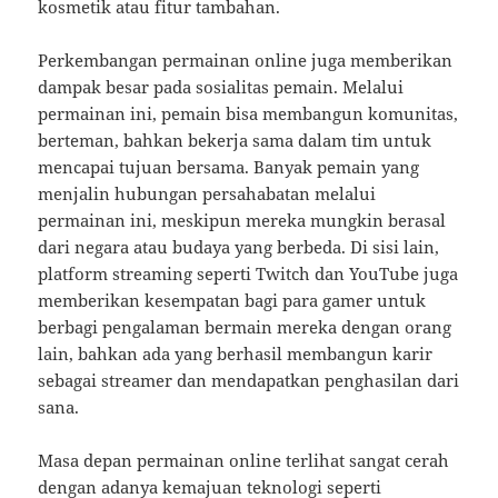
kosmetik atau fitur tambahan.
Perkembangan permainan online juga memberikan
dampak besar pada sosialitas pemain. Melalui
permainan ini, pemain bisa membangun komunitas,
berteman, bahkan bekerja sama dalam tim untuk
mencapai tujuan bersama. Banyak pemain yang
menjalin hubungan persahabatan melalui
permainan ini, meskipun mereka mungkin berasal
dari negara atau budaya yang berbeda. Di sisi lain,
platform streaming seperti Twitch dan YouTube juga
memberikan kesempatan bagi para gamer untuk
berbagi pengalaman bermain mereka dengan orang
lain, bahkan ada yang berhasil membangun karir
sebagai streamer dan mendapatkan penghasilan dari
sana.
Masa depan permainan online terlihat sangat cerah
dengan adanya kemajuan teknologi seperti