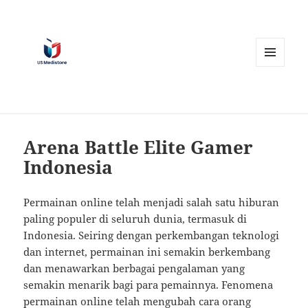
MENU
AND
WIDGETS
Arena Battle Elite Gamer
Indonesia
Permainan online telah menjadi salah satu hiburan
paling populer di seluruh dunia, termasuk di
Indonesia. Seiring dengan perkembangan teknologi
dan internet, permainan ini semakin berkembang
dan menawarkan berbagai pengalaman yang
semakin menarik bagi para pemainnya. Fenomena
permainan online telah mengubah cara orang