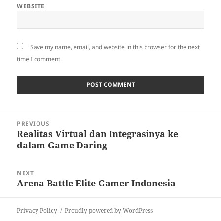
WEBSITE
Save my name, email, and website in this browser for the next
time I comment.
Post
PREVIOUS
navigation
Realitas Virtual dan Integrasinya ke
Previous
dalam Game Daring
post:
NEXT
Arena Battle Elite Gamer Indonesia
Next
post:
Privacy Policy
Proudly powered by WordPress