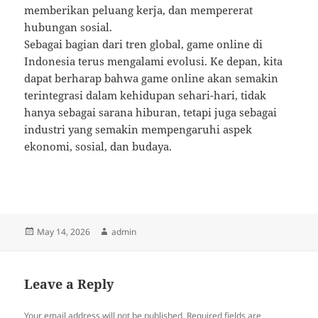
memberikan peluang kerja, dan mempererat
hubungan sosial.
Sebagai bagian dari tren global, game online di
Indonesia terus mengalami evolusi. Ke depan, kita
dapat berharap bahwa game online akan semakin
terintegrasi dalam kehidupan sehari-hari, tidak
hanya sebagai sarana hiburan, tetapi juga sebagai
industri yang semakin mempengaruhi aspek
ekonomi, sosial, dan budaya.
Posted
Author
May 14, 2026
admin
on
Leave a Reply
Your email address will not be published.
Required fields are