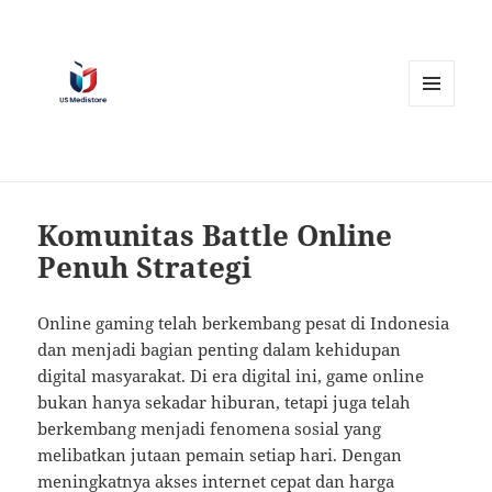
MENU
AND
WIDGETS
Komunitas Battle Online
Penuh Strategi
Online gaming telah berkembang pesat di Indonesia
dan menjadi bagian penting dalam kehidupan
digital masyarakat. Di era digital ini, game online
bukan hanya sekadar hiburan, tetapi juga telah
berkembang menjadi fenomena sosial yang
melibatkan jutaan pemain setiap hari. Dengan
meningkatnya akses internet cepat dan harga