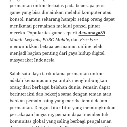
permainan online terbatas pada beberapa jenis
game yang bisa dimainkan melalui komputer atau
konsol, namun sekarang hampir setiap orang dapat
menikmati permainan melalui ponsel pintar
mereka. Popularitas game seperti
dewanaga89
Mobile Legends
,
PUBG Mobile
, dan
Free Fire
menunjukkan betapa permainan online telah
menjadi bagian penting dari gaya hidup digital
masyarakat Indonesia.
Salah satu daya tarik utama permainan online
adalah kemampuannya untuk menghubungkan
orang dari berbagai belahan dunia. Pemain dapat
berinteraksi dan bekerja sama dengan teman atau
bahkan pemain asing yang mereka temui dalam
permainan. Dengan fitur-fitur yang memungkinkan
percakapan langsung, pemain dapat membentuk
komunitas global yang saling berbagi pengalaman