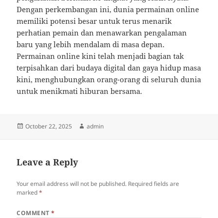
Dengan perkembangan ini, dunia permainan online
memiliki potensi besar untuk terus menarik
perhatian pemain dan menawarkan pengalaman
baru yang lebih mendalam di masa depan.
Permainan online kini telah menjadi bagian tak
terpisahkan dari budaya digital dan gaya hidup masa
kini, menghubungkan orang-orang di seluruh dunia
untuk menikmati hiburan bersama.
Posted
Author
October 22, 2025
admin
on
Leave a Reply
Your email address will not be published.
Required fields are
marked
*
COMMENT
*