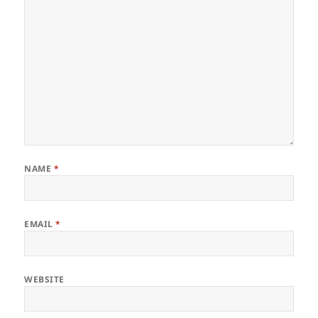
NAME
*
EMAIL
*
WEBSITE